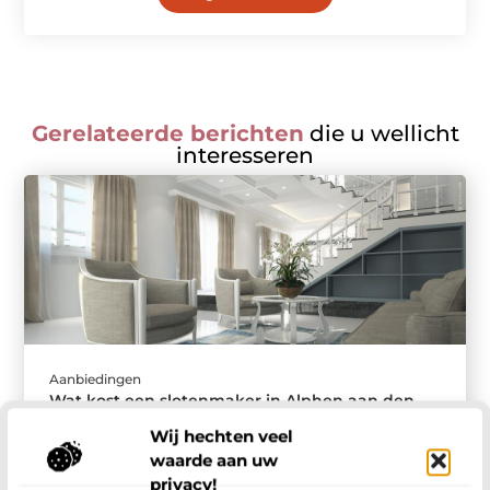
Gerelateerde berichten
die u wellicht
interesseren
Aanbiedingen
Wat kost een slotenmaker in Alphen aan den
Rijn? Een overzicht van de tarieven
Wij hechten veel
Wanneer u buitengesloten bent, een slot wilt
waarde aan uw
vervangen of uw woning beter wilt beveiligen, is
privacy!