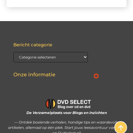
Bericht categorie
Onze informatie
Waarom Nederlandse linkbuilding de sleutel kan zijn tot jouw online succes
Hoe je met je website écht geld kunt verdienen: stap voor stap uitgelegd
De Verzamelplaats voor Blogs en Inzichten
— Ontdek boeiende verhalen, handige tips en waardevolle
artikelen, allemaal op één plek. Start jouw leesavontuur vandaag
op Dvdselect.nl!