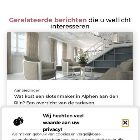
Gerelateerde berichten
die u wellicht
interesseren
Aanbiedingen
Wat kost een slotenmaker in Alphen aan den
Rijn? Een overzicht van de tarieven
Wanneer u buitengesloten bent, een slot wilt
Wij hechten veel
vervangen of uw woning beter wilt beveiligen, is
waarde aan uw
het inschakelen van een professionele ...
privacy!
We maken gebruik van cookies en vergelijkbare
technologieën om te begrijpen hoe u onze website gebruikt