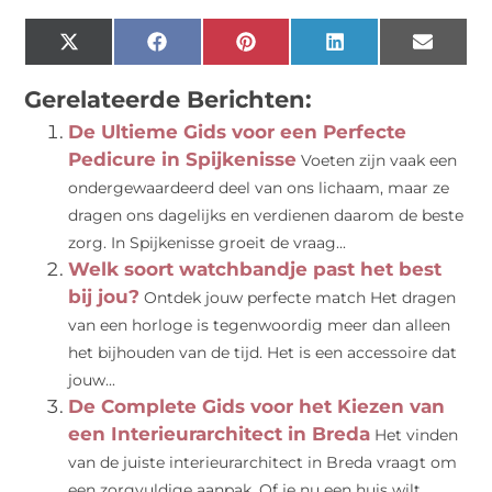
X
Facebook
Pinterest
LinkedIn
Email
(Twitter)
Gerelateerde Berichten:
De Ultieme Gids voor een Perfecte
Pedicure in Spijkenisse
Voeten zijn vaak een
ondergewaardeerd deel van ons lichaam, maar ze
dragen ons dagelijks en verdienen daarom de beste
zorg. In Spijkenisse groeit de vraag...
Welk soort watchbandje past het best
bij jou?
Ontdek jouw perfecte match Het dragen
van een horloge is tegenwoordig meer dan alleen
het bijhouden van de tijd. Het is een accessoire dat
jouw...
De Complete Gids voor het Kiezen van
een Interieurarchitect in Breda
Het vinden
van de juiste interieurarchitect in Breda vraagt om
een zorgvuldige aanpak. Of je nu een huis wilt