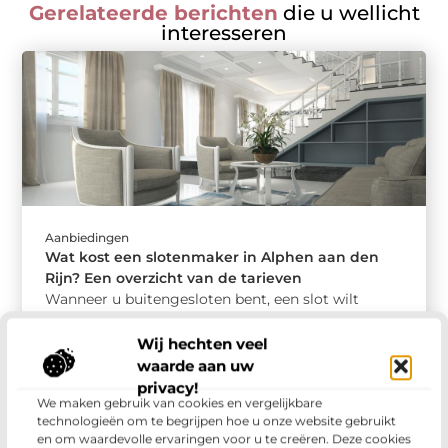
Gerelateerde berichten
die u wellicht
interesseren
Aanbiedingen
Wat kost een slotenmaker in Alphen aan den
Rijn? Een overzicht van de tarieven
Wanneer u buitengesloten bent, een slot wilt
vervangen of uw woning beter wilt beveiligen, is
het inschakelen van een professionele ...
Wij hechten veel
waarde aan uw
privacy!
We maken gebruik van cookies en vergelijkbare
technologieën om te begrijpen hoe u onze website gebruikt
en om waardevolle ervaringen voor u te creëren. Deze cookies