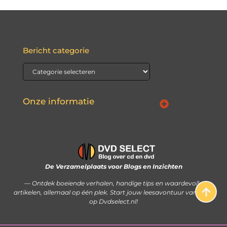
Bericht categorie
Onze informatie
Waarom Nederlandse linkbuilding de sleutel kan zijn tot jouw online succes
Hoe je met je website écht geld kunt verdienen: stap voor stap uitgelegd
De Verzamelplaats voor Blogs en Inzichten
— Ontdek boeiende verhalen, handige tips en waardevolle
artikelen, allemaal op één plek. Start jouw leesavontuur vandaag
op Dvdselect.nl!