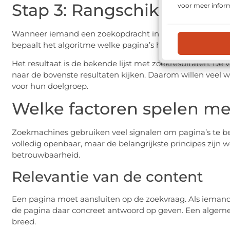
Stap 3: Rangschikken
voor meer inform
Wanneer iemand een zoekopdracht invoert, zoekt de zoe
bepaalt het algoritme welke pagina’s het meest relevant e
Het resultaat is de bekende lijst met zoekresultaten. De 
naar de bovenste resultaten kijken. Daarom willen veel w
voor hun doelgroep.
Welke factoren spelen me
Zoekmachines gebruiken veel signalen om pagina’s te be
volledig openbaar, maar de belangrijkste principes zijn wel
betrouwbaarheid.
Relevantie van de content
Een pagina moet aansluiten op de zoekvraag. Als iemand 
de pagina daar concreet antwoord op geven. Een algemen
breed.