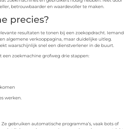
p wat zoekmachines én gebruikers nodig hebben. Niet door
sneller, betrouwbaarder en waardevoller te maken.
e precies?
levante resultaten te tonen bij een zoekopdracht. Iemand
en algemene verkooppagina, maar duidelijke uitleg.
t waarschijnlijk snel een dienstverlener in de buurt.
t een zoekmachine grofweg drie stappen:
n komen
es werken.
 Ze gebruiken automatische programma’s, vaak bots of