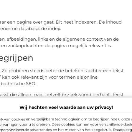
ar een pagina over gaat. Dit heet indexeren. De inhoud
 enorme database: de index.
en, afbeeldingen, links en de algemene context van de
 en zoekopdrachten de pagina mogelijk relevant is.
egrijpen
 Ze proberen steeds beter de betekenis achter een tekst
 kan ook relevant zijn voor termen als online
n technische SEO.
tekst die alleen maar hetzelfde zoekwoord herhaalt, leest
de pagina behandelt een onderwerp duidelijk, volledig en
Wij hechten veel waarde aan uw privacy!
l dat zoekmachineoptimalisatie niet draait om één losse
 van cookies en vergelijkbare technologieën om te begrijpen hoe u onze 
niek en gebruikservaring.
rvaringen voor u te creëren. Deze cookies kunnen voor verschillende doe
gepersonaliseerde advertenties en het meten van het sitegebruik. Raadplee