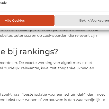
atie.
kmachine in de index naar passende resultaten. Daarna
Alle Cookies
Bekijk Voorkeuren
n nuttig lijken. Dit proces heet rangschikken of ranking.
volgorde is belangrijk, omdat gebruikers meestal vooral
ebsites beter scoren op zoekwoorden die relevant zijn
e bij rankings?
oordelen. De exacte werking van algoritmes is niet
 duidelijk: relevantie, kwaliteit, toegankelijkheid en
zoekt naar “beste isolatie voor een schuin dak”, dan moet
e tekst over wonen of verbouwen is dan waarschijnlijk te