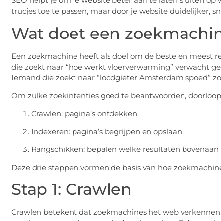
SEO helpt je om je website beter aan te laten sluiten o
trucjes toe te passen, maar door je website duidelijker, 
Wat doet een zoekmachin
Een zoekmachine heeft als doel om de beste en meest re
die zoekt naar “hoe werkt vloerverwarming” verwacht ge
Iemand die zoekt naar “loodgieter Amsterdam spoed” zoek
Om zulke zoekintenties goed te beantwoorden, doorloop
Crawlen: pagina’s ontdekken
Indexeren: pagina’s begrijpen en opslaan
Rangschikken: bepalen welke resultaten bovenaa
Deze drie stappen vormen de basis van hoe zoekmachin
Stap 1: Crawlen
Crawlen betekent dat zoekmachines het web verkennen.