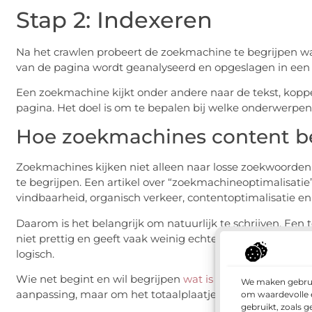
Stap 2: Indexeren
Na het crawlen probeert de zoekmachine te begrijpen wa
van de pagina wordt geanalyseerd en opgeslagen in een
Een zoekmachine kijkt onder andere naar de tekst, kopp
pagina. Het doel is om te bepalen bij welke onderwerpen
Hoe zoekmachines content b
Zoekmachines kijken niet alleen naar losse zoekwoorden.
te begrijpen. Een artikel over “zoekmachineoptimalisatie”
vindbaarheid, organisch verkeer, contentoptimalisatie e
Daarom is het belangrijk om natuurlijk te schrijven. Een 
niet prettig en geeft vaak weinig echte waarde. Een goe
logisch.
Wie net begint en wil begrijpen
wat is SEO
, merkt al sne
We maken gebruik
aanpassing, maar om het totaalplaatje van content, tech
om waardevolle e
gebruikt, zoals 