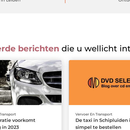
 in Leiden
Ontde
erde berichten
die u wellicht in
Transport
Vervoer En Transport
tratie voorkomt
De taxi in Schipluiden 
g in 2023
simpel te bestellen