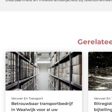
Duurzaamheid en milieuvriendelijkheid bij telefoonwinkel
Gerelate
Vervoer En Transport
Vervoer En 
Betrouwbaar transportbedrijf
Ritregis
in Waalwijk voor al uw
bijtellin