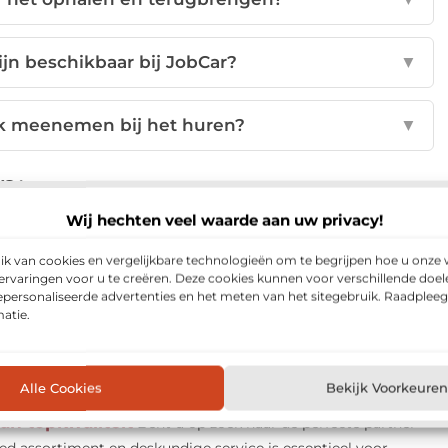
jn beschikbaar bij JobCar?
▼
k meenemen bij het huren?
▼
p:
Wij hechten veel waarde aan uw privacy!
nterest
LinkedIn
Email
 van cookies en vergelijkbare technologieën om te begrijpen hoe u onze 
rvaringen voor u te creëren. Deze cookies kunnen voor verschillende doe
gepersonaliseerde advertenties en het meten van het sitegebruik. Raadplee
atie.
jn de prijzen van alle apparaten flink gestegen en dan moet je
huren in Noord-Holland
Bent u gek op vissen,
Alle Cookies
Bekijk Voorkeuren
neer u in de buurt van een groot meer vakantie viert?...
n topkwaliteit
Bent u op zoek naar de perfecte partner