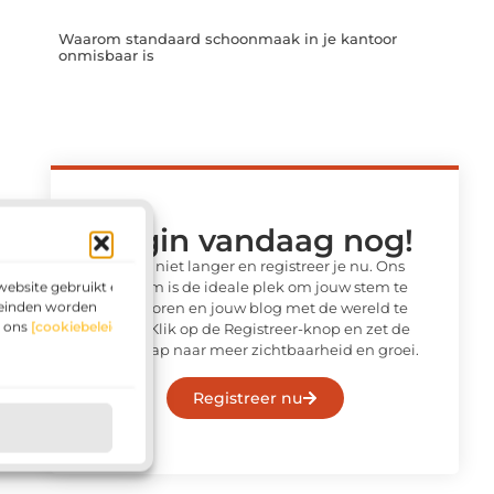
Waarom standaard schoonmaak in je kantoor
onmisbaar is
Begin vandaag nog!
Wacht niet langer en registreer je nu. Ons
website gebruikt en
platform is de ideale plek om jouw stem te
leinden worden
laten horen en jouw blog met de wereld te
g ons
[cookiebeleid]
delen. Klik op de Registreer-knop en zet de
eerste stap naar meer zichtbaarheid en groei.
Registreer nu