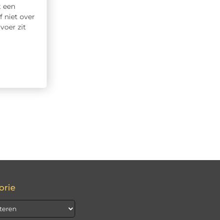
t een
f niet over
voer zit
orie