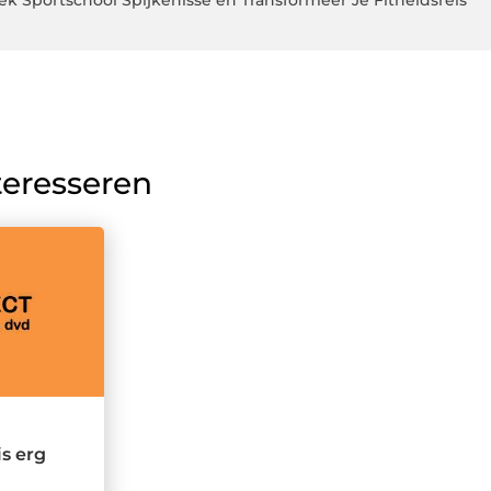
k Sportschool Spijkenisse en Transformeer Je Fitheidsreis
teresseren
is erg