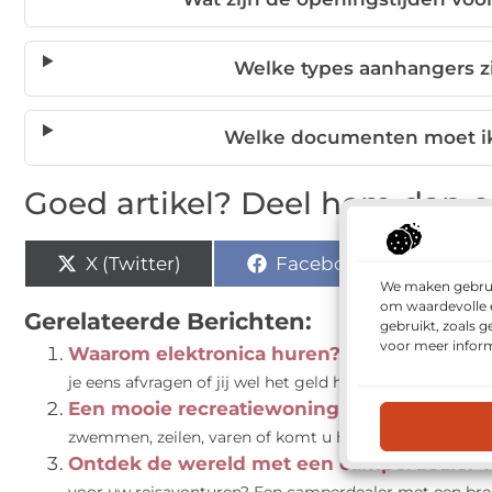
Welke types aanhangers zi
Welke documenten moet i
Goed artikel? Deel hem dan o
X (Twitter)
Facebook
Pi
We maken gebruik
om waardevolle e
Gerelateerde Berichten:
gebruikt, zoals 
voor meer inform
Waarom elektronica huren?
De laatste jaren zi
je eens afvragen of jij wel het geld hebt om...
Een mooie recreatiewoning aan het water 
zwemmen, zeilen, varen of komt u helemaal tot rust wan
Ontdek de wereld met een camperdealer va