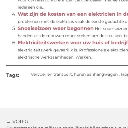
voor uw reisavonturen? Een camperdealer met een bree
iedereen die...
Wat zijn de kosten van een elektricien in d
problemen met de elektra is vaak de eerste gedachte om e
Snoeiseizoen weer begonnen
Het snoeiseizoe
handen uit de mouwen moet steken om de struiken, bo
Elektriciteitswerken voor uw huis of bedrijf
elektriciteitswerk gevaarlijk is. Professionele elektric
elektrische werkzaamheden. Werken...
Vervoer en transport
,
huren aanhangwagen
,
kip
Tags:
← VORIG