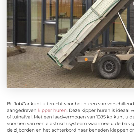
Bij JobCar kunt u terecht voor het huren van verschillen
aangedreven
kipper huren
. Deze kipper huren is ideaal 
of tuinafval. Met een laadvermogen van 1385 kg kunt u d
voorzien van een elektrisch systeem waarmee u de bak 
de zijborden en het achterbord naar beneden klappen om