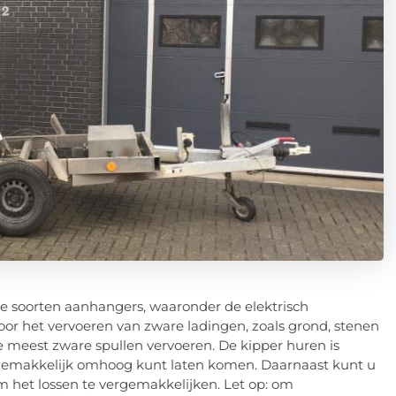
de soorten aanhangers, waaronder de elektrisch
voor het vervoeren van zware ladingen, zoals grond, stenen
e meest zware spullen vervoeren. De kipper huren is
gemakkelijk omhoog kunt laten komen. Daarnaast kunt u
 het lossen te vergemakkelijken. Let op: om