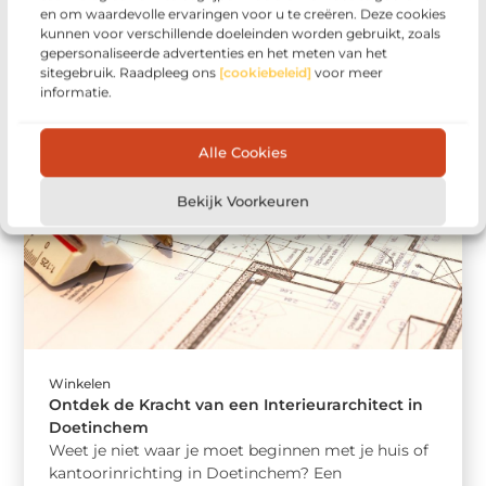
Ontdek de kracht van incassobureaus in Sittard
en om waardevolle ervaringen voor u te creëren. Deze cookies
voor uw bedrijf Beheert u een klein bedrijf in
kunnen voor verschillende doeleinden worden gebruikt, zoals
Sittard en worstelt u ...
gepersonaliseerde advertenties en het meten van het
sitegebruik. Raadpleeg ons
[cookiebeleid]
voor meer
informatie.
Alle Cookies
Bekijk Voorkeuren
Winkelen
Ontdek de Kracht van een Interieurarchitect in
Doetinchem
Weet je niet waar je moet beginnen met je huis of
kantoorinrichting in Doetinchem? Een