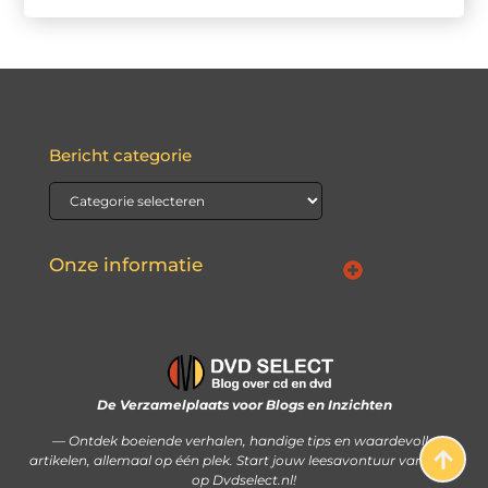
Bericht categorie
Onze informatie
Waarom Nederlandse linkbuilding de sleutel kan zijn tot jouw online succes
Hoe je met je website écht geld kunt verdienen: stap voor stap uitgelegd
De Verzamelplaats voor Blogs en Inzichten
— Ontdek boeiende verhalen, handige tips en waardevolle
artikelen, allemaal op één plek. Start jouw leesavontuur vandaag
op Dvdselect.nl!