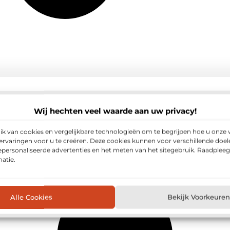
Wij hechten veel waarde aan uw privacy!
Media
en beroemde mensen
 van cookies en vergelijkbare technologieën om te begrijpen hoe u onze 
s zijn onmisbaar in de nieuwe
Droom weg in jouw Zweedse tuin
rvaringen voor u te creëren. Deze cookies kunnen voor verschillende doe
eld
gepersonaliseerde advertenties en het meten van het sitegebruik. Raadplee
atie.
 zichtproblemen
Droom interpretaties door een m
Alle Cookies
Bekijk Voorkeuren