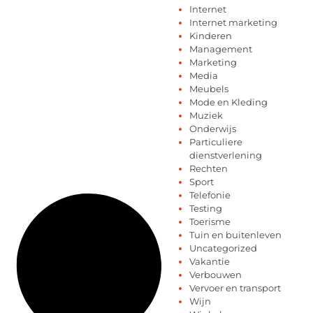
Internet
Internet marketing
Kinderen
Management
Marketing
Media
Meubels
Mode en Kleding
Muziek
Onderwijs
Particuliere
dienstverlening
Rechten
Sport
Telefonie
Testing
Toerisme
Tuin en buitenleven
Uncategorized
Vakantie
Verbouwen
Vervoer en transport
Wijn