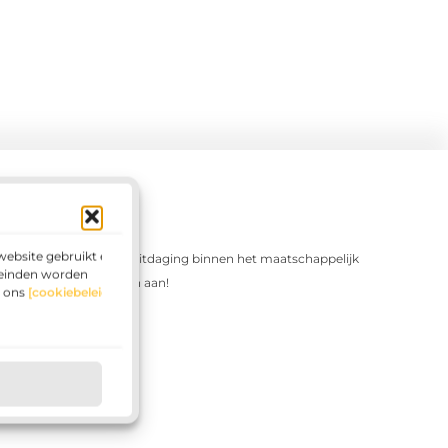
website gebruikt en
Ga de uitdaging binnen het maatschappelijk
leinden worden
domein aan!
g ons
[cookiebeleid]
edium