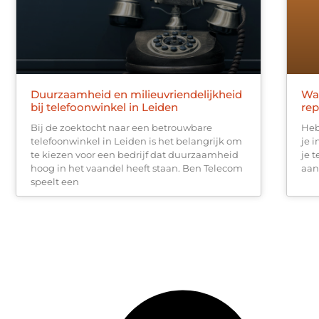
Duurzaamheid en milieuvriendelijkheid
Waa
bij telefoonwinkel in Leiden
rep
Bij de zoektocht naar een betrouwbare
Heb
telefoonwinkel in Leiden is het belangrijk om
je 
te kiezen voor een bedrijf dat duurzaamheid
je t
hoog in het vaandel heeft staan. Ben Telecom
aan
speelt een