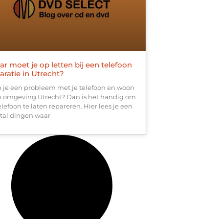
r moet je op letten bij een telefoon
aratie in Utrecht?
 je een probleem met je telefoon en woon
in omgeving Utrecht? Dan is het handig om
elefoon te laten repareren. Hier lees je een
tal dingen waar