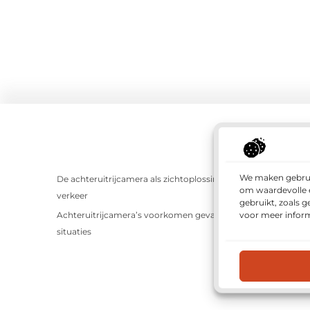
We maken gebruik
De achteruitrijcamera als zichtoplossing in het
Webwinkel
om waardevolle e
verkeer
onlinewer
gebruikt, zoals 
voor meer inform
Achteruitrijcamera’s voorkomen gevaarlijke
Inzicht in
situaties