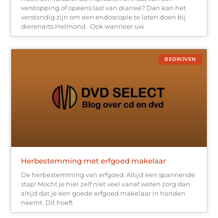
verstopping of opeens last van diarree? Dan kan het
verstandig zijn om een endoscopie te laten doen bij
dierenarts Helmond. Ook wanneer uw
BEDRIJVEN
Herbestemming met erfgoed makelaar
De herbestemming van erfgoed. Altijd een spannende
stap! Mocht je hier zelf niet veel vanaf weten zorg dan
altijd dat je een goede erfgoed makelaar in handen
neemt. Dit hoeft