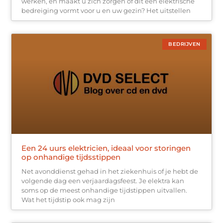
werken, en maakt u zich zorgen of dit een elektrische
bedreiging vormt voor u en uw gezin? Het uitstellen
BEDRIJVEN
Een 24 uurs elektricien, ideaal voor storingen
op onhandige tijdsstippen
Net avonddienst gehad in het ziekenhuis of je hebt de
volgende dag een verjaardagsfeest. Je elektra kan
soms op de meest onhandige tijdstippen uitvallen.
Wat het tijdstip ook mag zijn