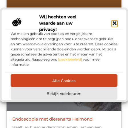
Veiligheid in uw bedrijf en digitale omgeving
Wij hechten veel
door een Pentest
waarde aan uw
privacy!
Denkt u erover een pentest te laten uitvoeren in uw
We maken gebruik van cookies en vergelijkbare
bedrijf? Dan maakt u de juiste keuze om dat bij ons te
technologieën om te begrijpen hoe u onze website gebruikt
laten doen. Het uit laten voeren van een
en om waardevolle ervaringen voor u te creëren. Deze cookies
kunnen voor verschillende doeleinden worden gebruikt, zoals
gepersonaliseerde advertenties en het meten van het
sitegebruik. Raadpleeg ons
[cookiebeleid]
voor meer
BEDRIJVEN
informatie.
Alle Cookies
Bekijk Voorkeuren
Endoscopie met dierenarts Helmond
Heeft uw huisdier darmproblemen, last van een