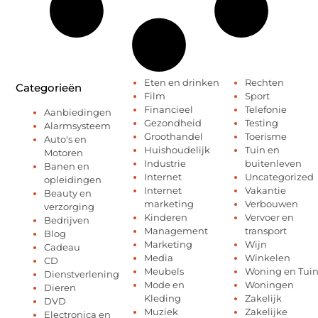
Eten en drinken
Rechten
Categorieën
Film
Sport
Financieel
Telefonie
Aanbiedingen
Gezondheid
Testing
Alarmsysteem
Groothandel
Toerisme
Auto's en
Huishoudelijk
Tuin en
Motoren
Industrie
buitenleven
Banen en
Internet
Uncategorized
opleidingen
Internet
Vakantie
Beauty en
marketing
Verbouwen
verzorging
Kinderen
Vervoer en
Bedrijven
Management
transport
Blog
Marketing
Wijn
Cadeau
Media
Winkelen
CD
Meubels
Woning en Tui
Dienstverlening
Mode en
Woningen
Dieren
Kleding
Zakelijk
DVD
Muziek
Zakelijke
Electronica en