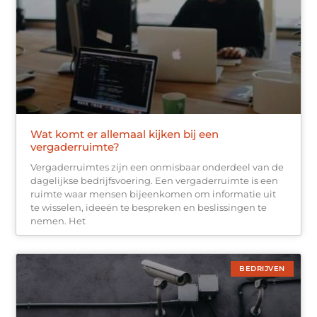
Wat komt er allemaal kijken bij een
vergaderruimte?
Vergaderruimtes zijn een onmisbaar onderdeel van de
dagelijkse bedrijfsvoering. Een vergaderruimte is een
ruimte waar mensen bijeenkomen om informatie uit
te wisselen, ideeën te bespreken en beslissingen te
nemen. Het
BEDRIJVEN