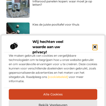
Infrarood panelen kopen: waar moet je op
letten?
Kies de juiste pooltafel voor thuis
Wij hechten veel
waarde aan uw
Effectieve strategieën voor
zoekmachineoptimalisatie: van basisprincipes
privacy!
tot uitvoering
We maken gebruik van cookies en vergelijkbare
technologieën om te begrijpen hoe u onze website gebruikt
en om waardevolle ervaringen voor u te creëren. Deze cookies
kunnen voor verschillende doeleinden worden gebruikt, zoals
Fysiotherapie Drachten: gericht werken aan
gepersonaliseerde advertenties en het meten van het
herstel en vrij bewegen
sitegebruik. Raadpleeg ons
[cookiebeleid]
voor meer
informatie.
Wat kost een slotenmaker in Alphen aan den
Alle Cookies
Rijn? Een overzicht van de tarieven
Bekijk Voorkeuren