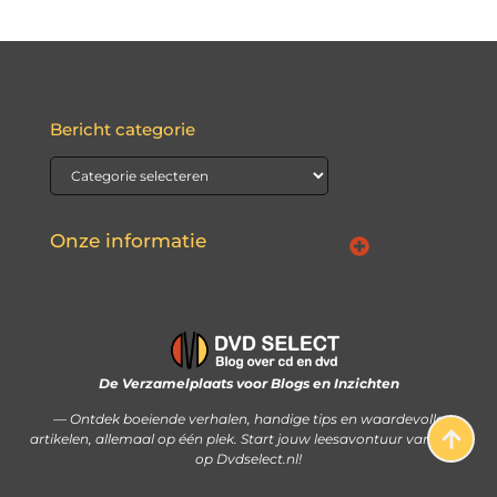
Bericht categorie
Onze informatie
Waarom Nederlandse linkbuilding de sleutel kan zijn tot jouw online succes
Hoe je met je website écht geld kunt verdienen: stap voor stap uitgelegd
De Verzamelplaats voor Blogs en Inzichten
— Ontdek boeiende verhalen, handige tips en waardevolle
artikelen, allemaal op één plek. Start jouw leesavontuur vandaag
op Dvdselect.nl!