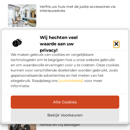
Verfris uw huis met de juiste accessoires via
interieuradvies
Infrarood panelen kopen: waar moet je op
Wij hechten veel
letten?
waarde aan uw
privacy!
We maken gebruik van cookies en vergelijkbare
technologieën om te begrijpen hoe u onze website gebruikt
Kies de juiste pooltafel voor thuis
en om waardevolle ervaringen voor u te creëren. Deze cookies
kunnen voor verschillende doeleinden worden gebruikt, zoals
gepersonaliseerde advertenties en het meten van het
sitegebruik. Raadpleeg ons
[cookiebeleid]
voor meer
informatie.
Effectieve strategieën voor
zoekmachineoptimalisatie: van basisprincipes
tot uitvoering
Alle Cookies
Bekijk Voorkeuren
Fysiotherapie Drachten: gericht werken aan
herstel en vrij bewegen