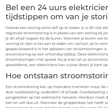
Bel een 24 uurs elektrici
tijdstippen om van je sto
Hoewel een storing soms zelf op te lossen is, is dit niet alt
regionale stroomstoring is in plaats van een storing bij jo
je dit altijd nagaan bij de buren. Wanneer je buren wel 
woning en dan is het aan te raden om contact op te neme
gespecialiseerd is in het oplossen van stroomstoringen is
stroomstoring op een onhandig tijdstip. Deze elektriciens 
stroomstoringen met spoed. Als je snel van je stroomst
spoeddienst, een elektriciens kan vrijwel direct je kant o
Hoe ontstaan stroomstor
Een stroomstoring kan op meerdere manieren maar de m
door overbelasting, ouderdom of schade. Overbelasting va
aangesloten op het elektrische netwerk. Hierdoor moet d
kan en valt dus uit. Wanneer de groepenkast last heeft 
groepenkast dus ook minder stroom aan dan eerst. De ka