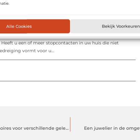
llen om de elektra aan te leggen
atie.
Om gebruik te
legd. Het is tegenwoordig bijna onmogelijk om geen gebruik
Alle Cookies
Bekijk Voorkeuren
de mensheid
We leven in een samenleving waarin bijna
n. Je moet namelijk je eten kopen, je huis...
Heeft u een of meer stopcontacten in uw huis die niet
edreiging vormt voor u...
Bij deze webshop vind je de beste mobiele telefoonaccessoires voor verschillende gelegenheden
Een juwelier in de omge