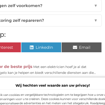
ngen zelf voorkomen?
▼
oring zelf repareren?
▼
p:
nterest
LinkedIn
Email
r de beste prijs
Met een elektricien hoef je al dat
elo kan je helpen en biedt verschillende diensten aan die...
e buurt?
Weet jij hoeveel een elektricien kost? Bij
en elektricien in te schakelen. Dit is ook...
Wij hechten veel waarde aan uw privacy!
ktricien moet bezitten
Hoewel een groepenkast erg
 van cookies en vergelijkbare technologieën om te begrijpen hoe u onze 
en er toch af en toe problemen ontstaan aan je groepenkast.
rvaringen voor u te creëren. Deze cookies kunnen voor verschillende doe
gepersonaliseerde advertenties en het meten van het sitegebruik. Raadplee