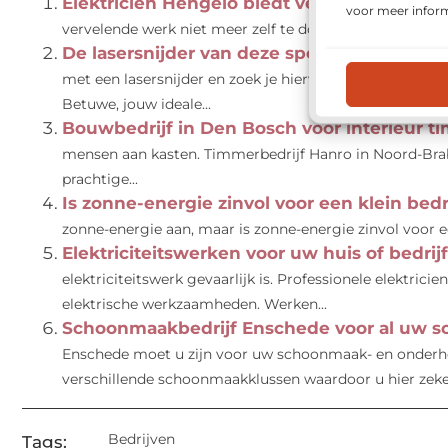
Elektricien Hengelo biedt veel diensten voo
voor meer inform
vervelende werk niet meer zelf te doen. Elektricien Heng
De lasersnijder van deze specialist biedt j
met een lasersnijder en zoek je hiervoor dé specialis
Betuwe, jouw ideale...
Bouwbedrijf in Den Bosch voor interieur 
mensen aan kasten. Timmerbedrijf Hanro in Noord-Brab
prachtige...
Is zonne-energie zinvol voor een klein bedr
zonne-energie aan, maar is zonne-energie zinvol voor een
Elektriciteitswerken voor uw huis of bedrijf
elektriciteitswerk gevaarlijk is. Professionele elektric
elektrische werkzaamheden. Werken...
Schoonmaakbedrijf Enschede voor al uw 
Enschede moet u zijn voor uw schoonmaak- en onderho
verschillende schoonmaakklussen waardoor u hier zeker 
Bedrijven
Tags: