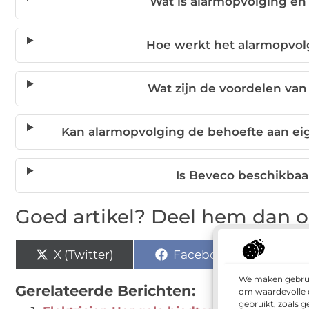
Wat is alarmopvolging en
Hoe werkt het alarmopvo
Wat zijn de voordelen va
Kan alarmopvolging de behoefte aan ei
Is Beveco beschikbaa
Goed artikel? Deel hem dan o
X (Twitter)
Facebook
Pi
We maken gebruik
Gerelateerde Berichten:
om waardevolle e
gebruikt, zoals 