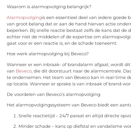
Waarom is alarmopvolging belangrijk?
Alarmopvolging
is
een essentieel deel van iedere goede be
van groot belang dat er aan de hand hiervan actie onde
beperken. Bij snelle reactie bestaat zelfs de kans dat d
echter niet de middelen of de expertise om alarmopvolgi
gaat voor er een reactie is, en de schade toeneemt.
Hoe werk alarmopvolging bij
Beveco
?
Wanneer er een inbraak- of brandalarm afgaat, wordt di
van
Beveco
, die dit doorstuurt naar de alarmcentrale. D
te ondernemen. Het team van
Beveco
kan in real-time d
op locatie.
Wanneer er sprake is van inbraak of brand wor
De voordelen van
Beveco’s
alarmopvolging
Het
alarmopvolgingssysteem
van
Beveco
biedt een aanta
Snelle reactietijd – 24/7 paraat en altijd directe op
Minder schade – kans op diefstal en vandalisme wo