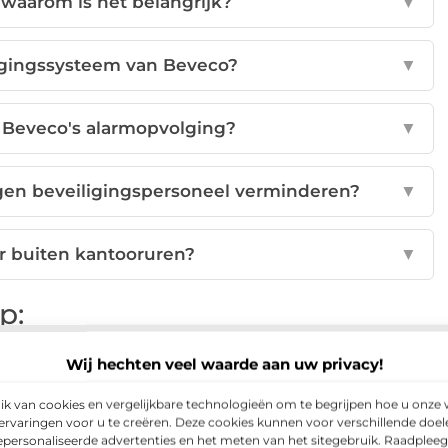
 waarom is het belangrijk?
▼
lgingssysteem van Beveco?
▼
n Beveco's alarmopvolging?
▼
gen beveiligingspersoneel verminderen?
▼
r buiten kantooruren?
▼
p:
Wij hechten veel waarde aan uw privacy!
nterest
LinkedIn
Email
 van cookies en vergelijkbare technologieën om te begrijpen hoe u onze 
rvaringen voor u te creëren. Deze cookies kunnen voor verschillende doe
gepersonaliseerde advertenties en het meten van het sitegebruik. Raadplee