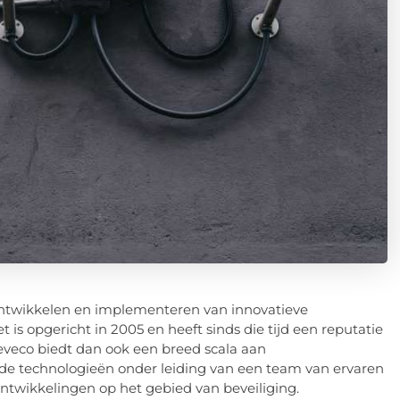
t ontwikkelen en implementeren van innovatieve
t is opgericht in 2005 en heeft sinds die tijd een reputatie
eveco
biedt dan ook een breed scala aan
de technologieën onder leiding van een team van ervaren
 ontwikkelingen op het gebied van beveiliging.