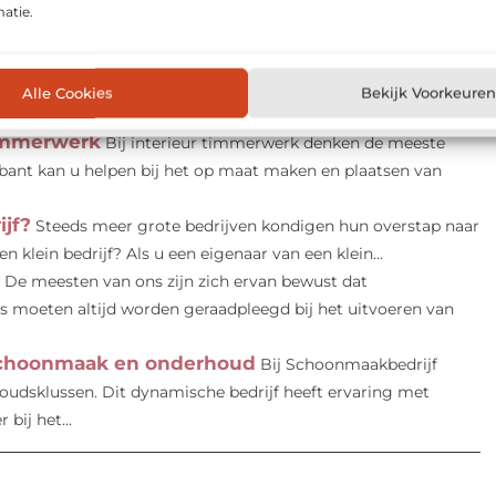
r de beste prijs
Met een elektricien hoef je al dat
atie.
elo kan je helpen en biedt verschillende diensten aan die...
ou alle mogelijkheden
Wil je plaatwerk laten bewerken
t? Dan is André van Beynum uit Dodewaard, gemeente Neder-
Alle Cookies
Bekijk Voorkeuren
timmerwerk
Bij interieur timmerwerk denken de meeste
ant kan u helpen bij het op maat maken en plaatsen van
ijf?
Steeds meer grote bedrijven kondigen hun overstap naar
 klein bedrijf? Als u een eigenaar van een klein...
De meesten van ons zijn zich ervan bewust dat
iens moeten altijd worden geraadpleegd bij het uitvoeren van
schoonmaak en onderhoud
Bij Schoonmaakbedrijf
udsklussen. Dit dynamische bedrijf heeft ervaring met
bij het...