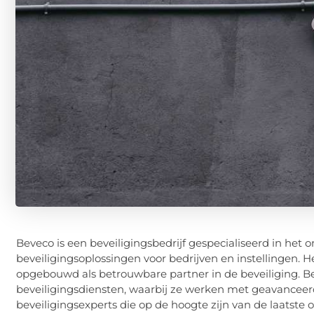
Beveco
is een beveiligingsbedrijf gespecialiseerd in he
beveiligingsoplossingen voor bedrijven en instellingen. He
opgebouwd als betrouwbare partner in de beveiliging.
B
beveiligingsdiensten, waarbij ze werken met geavanceer
beveiligingsexperts die op de hoogte zijn van de laatste