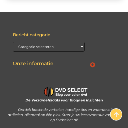
Bericht categorie
Onze informatie
Waarom Nederlandse linkbuilding de sleutel kan zijn tot jouw online succes
Hoe je met je website écht geld kunt verdienen: stap voor stap uitgelegd
De Verzamelplaats voor Blogs en Inzichten
— Ontdek boeiende verhalen, handige tips en waardevolle
artikelen, allemaal op één plek. Start jouw leesavontuur vandaag
op Dvdselect.nl!