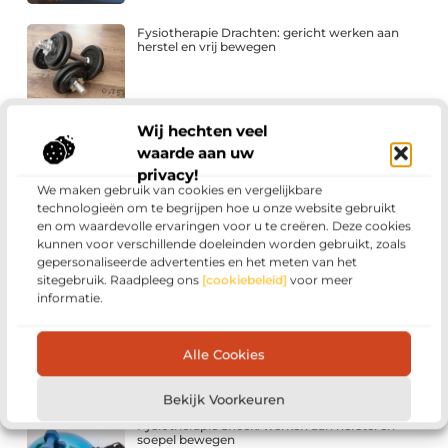
Fysiotherapie Drachten: gericht werken aan
herstel en vrij bewegen
Wij hechten veel
Wat kost een slotenmaker in Alphen aan den
Rijn? Een overzicht van de tarieven
waarde aan uw
privacy!
We maken gebruik van cookies en vergelijkbare
technologieën om te begrijpen hoe u onze website gebruikt
en om waardevolle ervaringen voor u te creëren. Deze cookies
Hoe zoekmachines werken (en waarom SEO
nodig is)
kunnen voor verschillende doeleinden worden gebruikt, zoals
gepersonaliseerde advertenties en het meten van het
sitegebruik. Raadpleeg ons
[cookiebeleid]
voor meer
informatie.
Bescherm uw tuincentrum: de essentiële rol
van brandwerend coaten voor grote
Alle Cookies
staalconstructies
Bekijk Voorkeuren
Fysiotherapie Sneek: werken aan herstel en
soepel bewegen