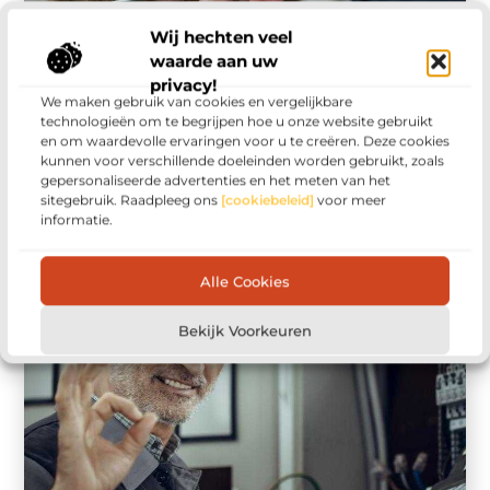
Wij hechten veel
waarde aan uw
privacy!
We maken gebruik van cookies en vergelijkbare
Beauty En Verzorging
technologieën om te begrijpen hoe u onze website gebruikt
Salon We Care: Jouw Beste Keuze voor een
en om waardevolle ervaringen voor u te creëren. Deze cookies
Kapper in Soest
kunnen voor verschillende doeleinden worden gebruikt, zoals
Salon We Care: Jouw Beste Keuze voor een Kapper
gepersonaliseerde advertenties en het meten van het
in Soest Bij Salon We Care begrijpen we dat jouw
sitegebruik. Raadpleeg ons
[cookiebeleid]
voor meer
informatie.
haar ...
Alle Cookies
Bekijk Voorkeuren